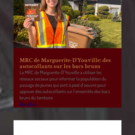
MRC de Marguerite-D’Youville: des
autocollants sur les bacs bruns
La MRC de Marguerite-D’Youville a utiliser les
réseaux sociaux pour informer la population du
passage de jeunes qui sont à pied d’oeuvre pour
apposer des autocollants sur l’ensemble des bacs
bruns du territoire.
lire plus