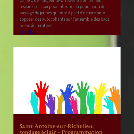
La MRC de Marguerite-D’Youville a utiliser les
réseaux sociaux pour informer la population du
passage de jeunes qui sont à pied d’oeuvre pour
apposer des autocollants sur l’ensemble des bacs
bruns du territoire.
lire plus
Saint-Antoine-sur-Richelieu:
sondage éclair – Programmation