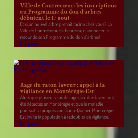
Ville de Contrecœur: les inscriptions
au Programme du don d’arbres
débutent le 17 août
Et si un nouvel arbre prenait racine chez vous? La
Ville de Contrecœur est heureuse d’annoncer le
retour de son Programme du don d’arbres!
lire plus
Rage du raton laveur : appel à la
vigilance en Montérégie-Est
Alors que plusieurs cas de rage du raton laveur ont
été détectés en Montérégie et que la maladie
poursuit sa progression, Santé Québec Montérégie-
Est invite la population à redoubler de vigilance.
lire plus