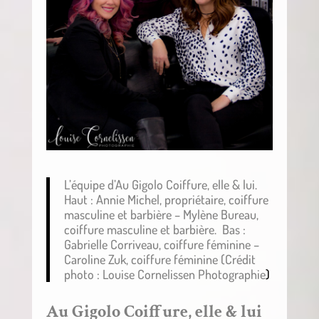
L’équipe d’Au Gigolo Coiffure, elle & lui.
Haut : Annie Michel, propriétaire, coiffure
masculine et barbière – Mylène Bureau,
coiffure masculine et barbière. Bas :
Gabrielle Corriveau, coiffure féminine –
Caroline Zuk, coiffure féminine (Crédit
photo : Louise Cornelissen Photographie
)
Au Gigolo Coiffure, elle & lui