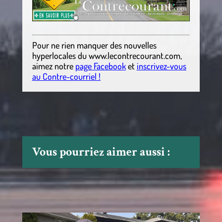
Pour ne rien manquer des nouvelles
hyperlocales
du
www.lecontrecourant.com
,
aimez notre
page Facebook
et
inscrivez-vous
au Contre-courriel !
Vous pourriez aimer aussi :