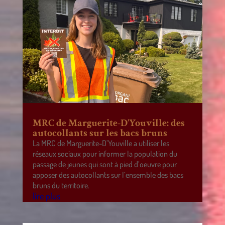
MRC de Marguerite-D’Youville: des
autocollants sur les bacs bruns
La MRC de Marguerite-D’Youville a utiliser les
réseaux sociaux pour informer la population du
passage de jeunes qui sont à pied d’oeuvre pour
apposer des autocollants sur l’ensemble des bacs
bruns du territoire.
lire plus