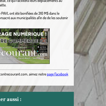
état, ce qui facilitera leurs déplacements au
ette.
 PAVL ont été bonifiées de 310 M$ dans le
sacré aux municipalités afin de de les soutenir
contrecourant.com
,
aimez notre
page Facebook
r aussi :