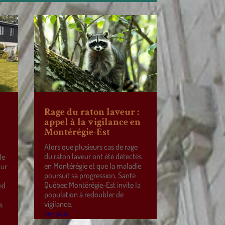
Rage du raton laveur :
appel à la vigilance en
Montérégie-Est
Alors que plusieurs cas de rage
du raton laveur ont été détectés
le
en Montérégie et que la maladie
our
poursuit sa progression, Santé
Québec Montérégie-Est invite la
ed
population à redoubler de
vigilance.
s
lire plus