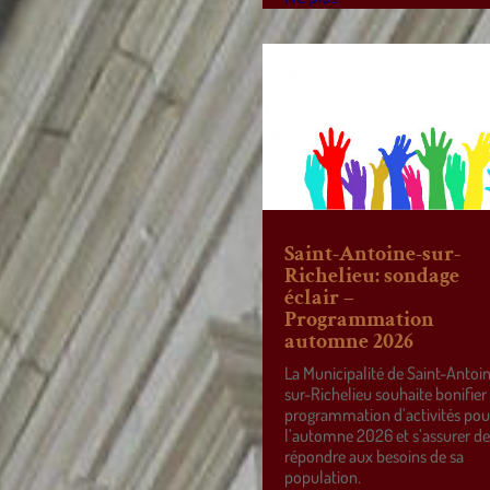
Saint-Antoine-sur-
Richelieu: sondage
éclair –
Programmation
automne 2026
La Municipalité de Saint-Antoi
sur-Richelieu souhaite bonifier
programmation d’activités pou
l’automne 2026 et s’assurer d
répondre aux besoins de sa
population.