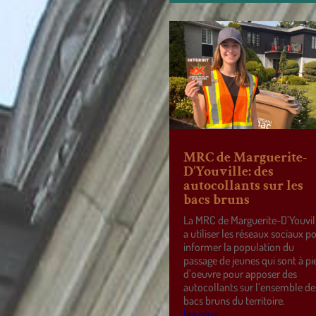
MRC de Marguerite-
D’Youville: des
autocollants sur les
bacs bruns
La MRC de Marguerite-D’Youvil
a utiliser les réseaux sociaux p
informer la population du
passage de jeunes qui sont à pi
d’oeuvre pour apposer des
autocollants sur l’ensemble de
bacs bruns du territoire.
lire plus