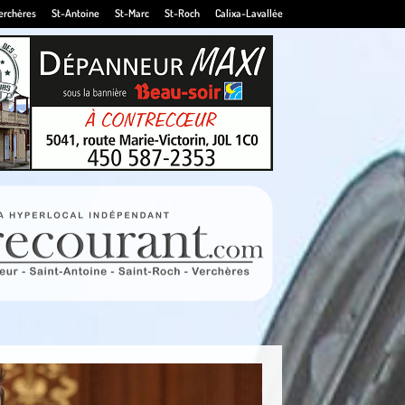
erchères
St-Antoine
St-Marc
St-Roch
Calixa-Lavallée