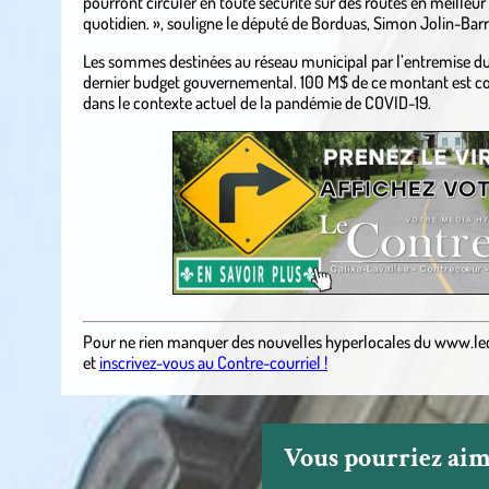
pourront circuler en toute sécurité sur des routes en meilleur 
quotidien. », souligne le député de Borduas, Simon Jolin-Barr
Les sommes destinées au réseau municipal par l’entremise du
dernier budget gouvernemental. 100 M$ de ce montant est con
dans le contexte actuel de la pandémie de COVID-19.
Pour ne rien manquer des nouvelles hyperlocales
du
www.le
et
inscrivez-vous au Contre-courriel !
Vous pourriez aime