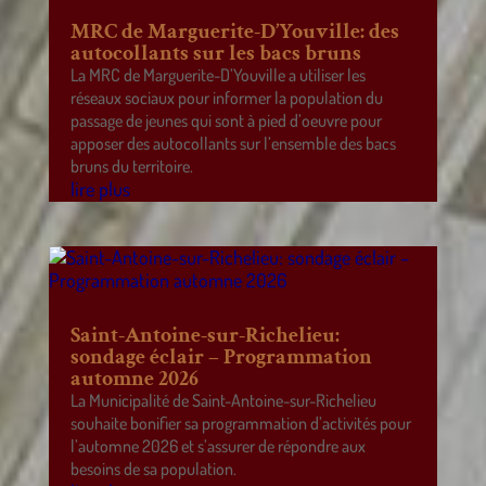
MRC de Marguerite-D’Youville: des
autocollants sur les bacs bruns
La MRC de Marguerite-D’Youville a utiliser les
réseaux sociaux pour informer la population du
passage de jeunes qui sont à pied d’oeuvre pour
apposer des autocollants sur l’ensemble des bacs
bruns du territoire.
lire plus
Saint-Antoine-sur-Richelieu:
sondage éclair – Programmation
automne 2026
La Municipalité de Saint-Antoine-sur-Richelieu
souhaite bonifier sa programmation d’activités pour
l’automne 2026 et s’assurer de répondre aux
besoins de sa population.