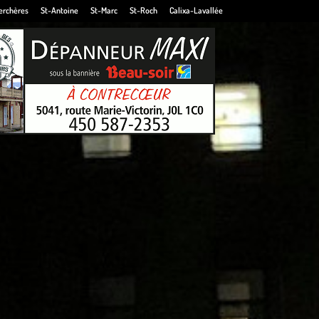
erchères
St-Antoine
St-Marc
St-Roch
Calixa-Lavallée