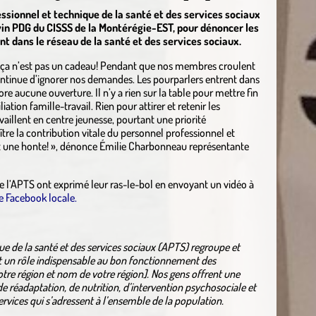
ssionnel et technique de la santé et des services sociaux
in PDG du CISSS de la Montérégie-EST, pour dénoncer les
nt dans le réseau de la santé et des services sociaux.
, ça n’est pas un cadeau! Pendant que nos membres croulent
ontinue d’ignorer nos demandes. Les pourparlers entrent dans
e aucune ouverture. Il n’y a rien sur la table pour mettre fin
ation famille-travail. Rien pour attirer et retenir les
vaillent en centre jeunesse, pourtant une priorité
re la contribution vitale du personnel professionnel et
st une honte! », dénonce Émilie Charbonneau représentante
 l’APTS ont exprimé leur ras-le-bol en envoyant un vidéo à
e Facebook locale.
ue de la santé et des services sociaux (APTS) regroupe et
un rôle indispensable au bon fonctionnement des
re région et nom de votre région]. Nos gens offrent une
e réadaptation, de nutrition, d’intervention psychosociale et
ervices qui s’adressent à l’ensemble de la population.