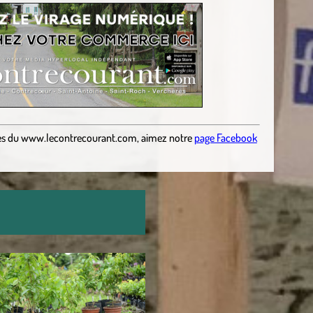
es
du
www.lecontrecourant.com
,
aimez notre
page Facebook