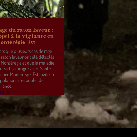
age du raton laveur :
ppel à la vigilance en
ontérégie-Est
ors que plusieurs cas de rage
 raton laveur ont été détectés
 Montérégie et que la maladie
ursuit sa progression, Santé
ébec Montérégie-Est invite la
pulation à redoubler de
gilance.
e plus
ss