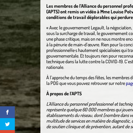
Les membres de l’Alliance du personnel profe
(APTS) ont remis un vidéo à Mme Louise Potv
conditions de travail déplorables qui perdure
« Avec le gouvernement Legault, la négociation
sous la surcharge de travail, le gouvernement c
une phase critique, mais on ne nous montre encor
à la pénurie de main-d’œuvre. Rien pour la concili
professionnel·le·s hautement spécialisées qui tra
gouvernementale. Et toujours rien pour reconnaît
technique dans la lutte contre la COVID-19. C’e
nationale.
À l’approche du temps des fêtes, les membres de
la PDG que vous pouvez retrouver sur notre
pag
À propos de l’APTS
L’Alliance du personnel professionnel et techniq
représente quelque 60 000 membres qui jouent 
établissements du réseau, dont [nombre dans vot
multitude de services en matière de diagnostic, d
de soutien clinique et de prévention, autant de s