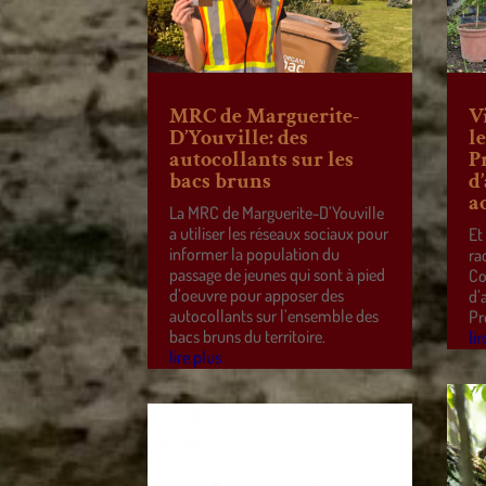
MRC de Marguerite-
V
D’Youville: des
l
autocollants sur les
P
bacs bruns
d
a
La MRC de Marguerite-D’Youville
a utiliser les réseaux sociaux pour
Et
informer la population du
ra
passage de jeunes qui sont à pied
Co
d’oeuvre pour apposer des
d’
autocollants sur l’ensemble des
Pr
bacs bruns du territoire.
lir
lire plus