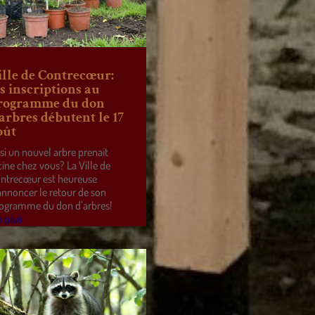
ille de Contrecœur:
es inscriptions au
rogramme du don
’arbres débutent le 17
oût
 si un nouvel arbre prenait
cine chez vous? La Ville de
ntrecœur est heureuse
annoncer le retour de son
ogramme du don d’arbres!
e plus