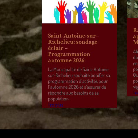
R
Saint-Antoine-sur-
a
Richelieu: sondage
M
éclair –
Al
Programmation
du
automne 2026
en
po
La Municipalité de Saint-Antoine-
Qu
sur-Richelieu souhaite bonifier sa
po
programmation d’activités pour
vi
l’automne 2026 et s’assurer de
lir
répondre aux besoins de sa
population.
lire plus
Design de
Elegant Themes
| Propulsé par
WordPre