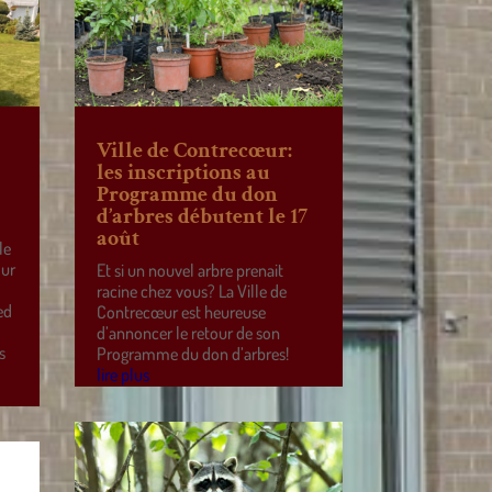
Ville de Contrecœur:
les inscriptions au
Programme du don
d’arbres débutent le 17
août
le
our
Et si un nouvel arbre prenait
racine chez vous? La Ville de
ed
Contrecœur est heureuse
d’annoncer le retour de son
s
Programme du don d’arbres!
lire plus