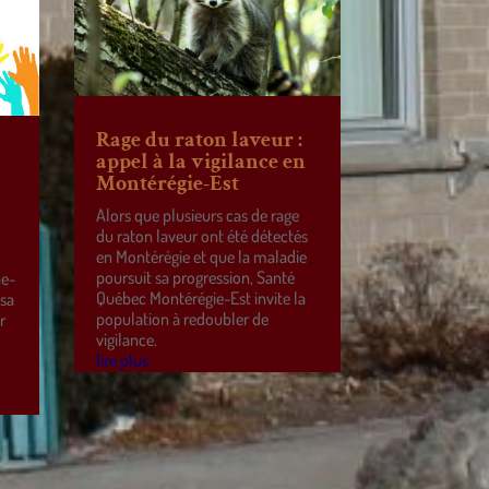
Rage du raton laveur :
appel à la vigilance en
Montérégie-Est
Alors que plusieurs cas de rage
du raton laveur ont été détectés
en Montérégie et que la maladie
poursuit sa progression, Santé
ne-
Québec Montérégie-Est invite la
 sa
population à redoubler de
r
vigilance.
e
lire plus