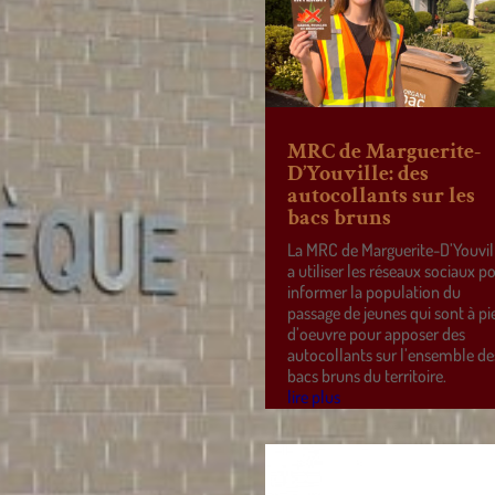
MRC de Marguerite-
D’Youville: des
autocollants sur les
bacs bruns
La MRC de Marguerite-D’Youvil
a utiliser les réseaux sociaux p
informer la population du
passage de jeunes qui sont à pi
d’oeuvre pour apposer des
autocollants sur l’ensemble de
bacs bruns du territoire.
lire plus