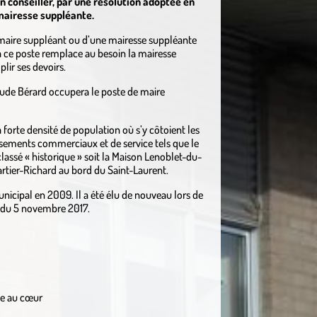
n conseiller, par une résolution adoptée en
 mairesse suppléante.
 maire suppléant ou d’une mairesse suppléante
 à ce poste remplace au besoin la mairesse
lir ses devoirs.
Claude Bérard occupera le poste de maire
 à forte densité de population où s’y côtoient les
issements commerciaux et de service tels que le
assé « historique » soit la Maison Lenoblet-du-
artier-Richard au bord du Saint-Laurent.
icipal en 2009. Il a été élu de nouveau lors de
le du 5 novembre 2017.
le au cœur