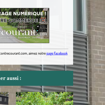
contrecourant.com
,
aimez notre
page Facebook
r aussi :