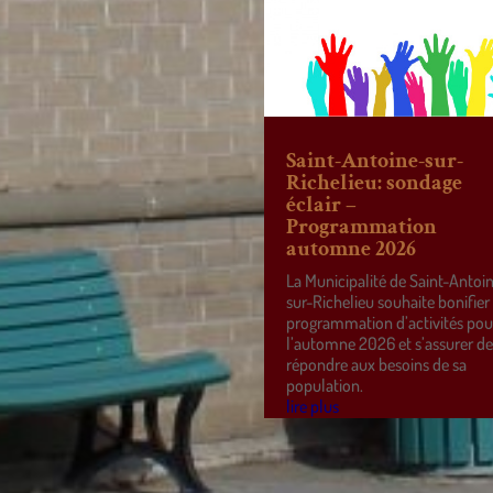
Saint-Antoine-sur-
Richelieu: sondage
éclair –
Programmation
automne 2026
La Municipalité de Saint-Antoi
sur-Richelieu souhaite bonifier
programmation d’activités pou
l’automne 2026 et s’assurer d
répondre aux besoins de sa
population.
lire plus