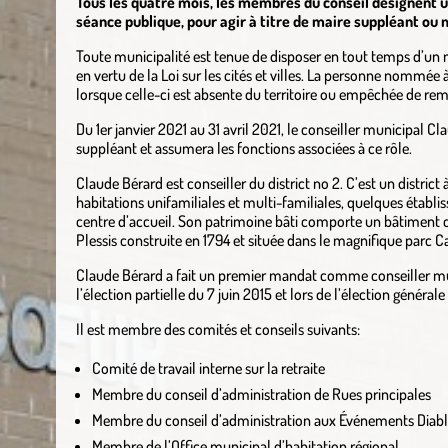
Tous les quatre mois, les membres du conseil désignent u
séance publique, pour agir à titre de maire suppléant ou
Toute municipalité est tenue de disposer en tout temps d’un
en vertu de la Loi sur les cités et villes. La personne nommée
lorsque celle-ci est absente du territoire ou empêchée de remp
Du 1er janvier 2021 au 31 avril 2021, le conseiller municipal 
suppléant et assumera les fonctions associées à ce rôle.
Claude Bérard est conseiller du district no 2. C’est un district
habitations unifamiliales et multi-familiales, quelques établ
centre d’accueil. Son patrimoine bâti comporte un bâtiment cl
Plessis construite en 1794 et située dans le magnifique parc C
Claude Bérard a fait un premier mandat comme conseiller mun
l’élection partielle du 7 juin 2015 et lors de l’élection généra
Il est membre des comités et conseils suivants:
Comité de travail interne sur la retraite
Membre du conseil d’administration de Rues principales
Membre du conseil d’administration aux Événements Diab
Membre de l’Office municipal d’habitation régional