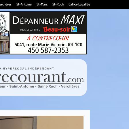
erchères
St-Antoine
St-Marc
St-Roch
Calixa-Lavallée