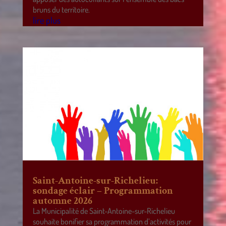
bruns du territoire.
lire plus
Saint-Antoine-sur-Richelieu:
sondage éclair – Programmation
automne 2026
La Municipalité de Saint-Antoine-sur-Richelieu
souhaite bonifier sa programmation d’activités pour