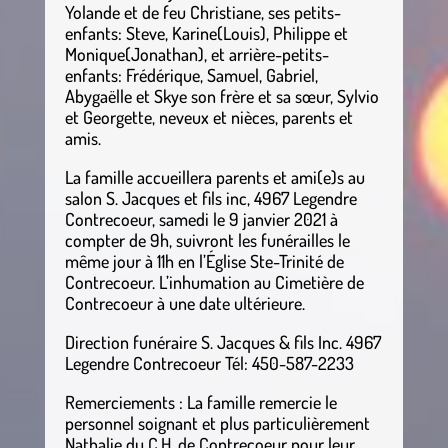
Yolande et de feu Christiane, ses petits-
enfants: Steve, Karine(Louis), Philippe et
Monique(Jonathan), et arrière-petits-
enfants: Frédérique, Samuel, Gabriel,
Abygaëlle et Skye son frère et sa sœur, Sylvio
et Georgette, neveux et nièces, parents et
amis.
La famille accueillera parents et ami(e)s au
salon S. Jacques et fils inc, 4967 Legendre
Contrecoeur, samedi le 9 janvier 2021 à
compter de 9h, suivront les funérailles le
même jour à 11h en l’Église Ste-Trinité de
Contrecoeur. L’inhumation au Cimetière de
Contrecoeur à une date ultérieure.
Direction funéraire S. Jacques & fils Inc. 4967
Legendre Contrecoeur Tél: 450-587-2233
Remerciements : La famille remercie le
personnel soignant et plus particulièrement
Nathalie du C.H. de Contrecoeur pour leur