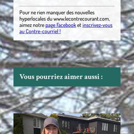
Pour ne rien manquer des nouvelles
hyperlocales
du
www.lecontrecourant.com
,
aimez notre
page Facebook
et
inscrivez-vous
au Contre-courriel !
Vous pourriez aimer aussi :