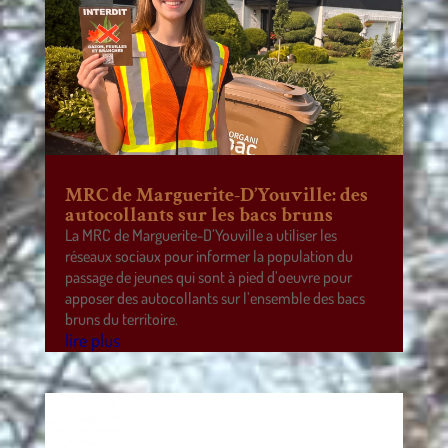
MRC de Marguerite-D’Youville: des
autocollants sur les bacs bruns
La MRC de Marguerite-D’Youville a utiliser les
réseaux sociaux pour informer la population du
passage de jeunes qui sont à pied d’oeuvre pour
apposer des autocollants sur l’ensemble des bacs
bruns du territoire.
lire plus