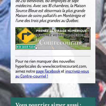
de 210 bénévoles, 60 employés et sept
médecins. Avec ses 16 chambres, la Maison
Source Bleue est désormais la plus grande
Maison de soins palliatifs en Montérégie et
l’une des trois plus grandes au Québec.
Pour ne rien manquer des nouvelles
hyperlocales
du
www.lecontrecourant.com
,
aimez notre
page Facebook
et
inscrivez-vous
au Contre-courriel !
Vous pourriez aimer aussi :