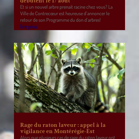
débutent le 17 août
Et si un nouvel arbre prenait racine chez vous? La
Ville de Contrecœur est heureuse d’annoncer le
retour de son Programme du don d’arbres!
lire plus
Rage du raton laveur : appel à la
vigilance en Montérégie-Est
Alors que plusieurs cas de rage du raton laveur ont