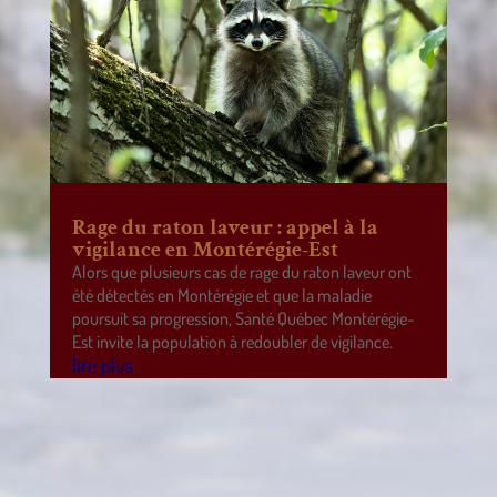
Rage du raton laveur : appel à la
vigilance en Montérégie-Est
Alors que plusieurs cas de rage du raton laveur ont
été détectés en Montérégie et que la maladie
poursuit sa progression, Santé Québec Montérégie-
Est invite la population à redoubler de vigilance.
lire plus