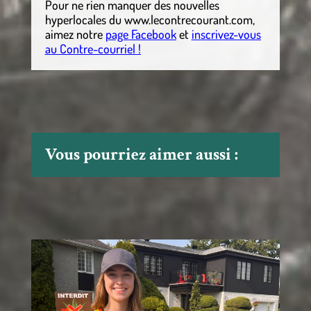
Pour ne rien manquer des nouvelles
hyperlocales
du
www.lecontrecourant.com
,
aimez notre
page Facebook
et
inscrivez-vous
au Contre-courriel !
Vous pourriez aimer aussi :