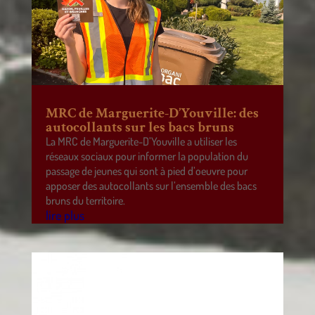
MRC de Marguerite-D’Youville: des
autocollants sur les bacs bruns
La MRC de Marguerite-D’Youville a utiliser les
réseaux sociaux pour informer la population du
passage de jeunes qui sont à pied d’oeuvre pour
apposer des autocollants sur l’ensemble des bacs
bruns du territoire.
lire plus