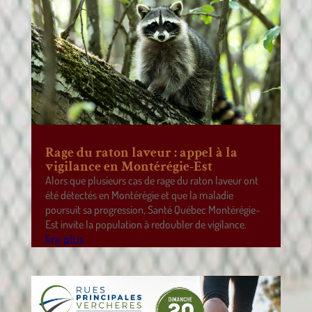
Rage du raton laveur : appel à la
vigilance en Montérégie-Est
Alors que plusieurs cas de rage du raton laveur ont
été détectés en Montérégie et que la maladie
poursuit sa progression, Santé Québec Montérégie-
Est invite la population à redoubler de vigilance.
lire plus