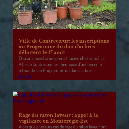
Ville de Contrecœur: les inscriptions
au Programme du don d’arbres
débutent le 17 août
Et si un nouvel arbre prenait racine chez vous? La
Ville de Contrecœur est heureuse d’annoncer le
retour de son Programme du don d’arbres!
lire plus
Rage du raton laveur : appel à la
vigilance en Montérégie-Est
Alors que plusieurs cas de rage du raton laveur ont