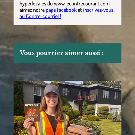
hyperlocales
du
www.lecontrecourant.com
,
aimez notre
page Facebook
et
inscrivez-vous
au Contre-courriel !
Vous pourriez aimer aussi :