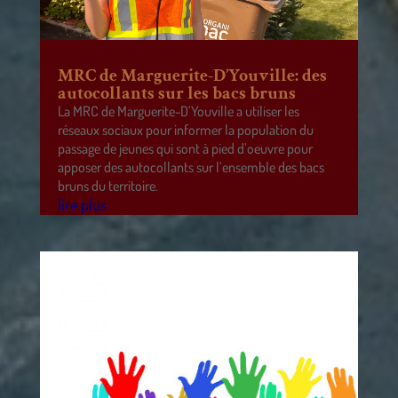
MRC de Marguerite-D’Youville: des
autocollants sur les bacs bruns
La MRC de Marguerite-D’Youville a utiliser les
réseaux sociaux pour informer la population du
passage de jeunes qui sont à pied d’oeuvre pour
apposer des autocollants sur l’ensemble des bacs
bruns du territoire.
lire plus