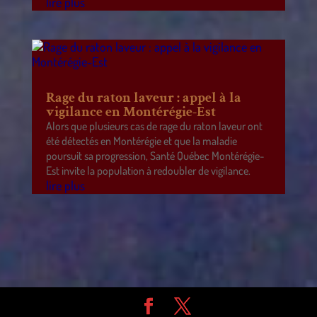
lire plus
Rage du raton laveur : appel à la
vigilance en Montérégie-Est
Alors que plusieurs cas de rage du raton laveur ont
été détectés en Montérégie et que la maladie
poursuit sa progression, Santé Québec Montérégie-
Est invite la population à redoubler de vigilance.
lire plus