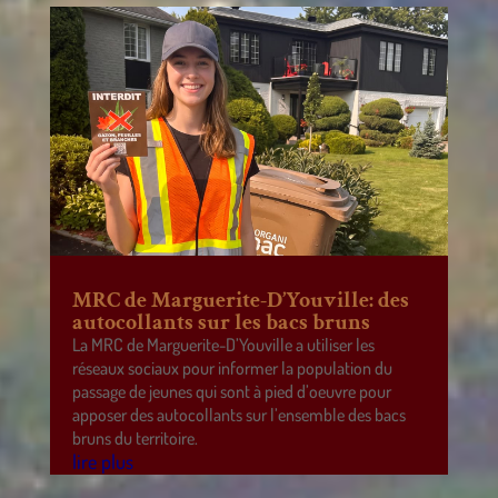
MRC de Marguerite-D’Youville: des
autocollants sur les bacs bruns
La MRC de Marguerite-D’Youville a utiliser les
réseaux sociaux pour informer la population du
passage de jeunes qui sont à pied d’oeuvre pour
apposer des autocollants sur l’ensemble des bacs
bruns du territoire.
lire plus