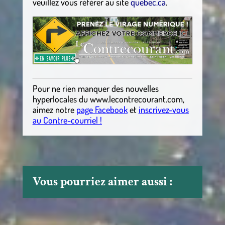
veuillez vous référer au site
quebec.ca
.
Pour ne rien manquer des nouvelles
hyperlocales
du
www.lecontrecourant.com
,
aimez notre
page Facebook
et
inscrivez-vous
au Contre-courriel !
Vous pourriez aimer aussi :