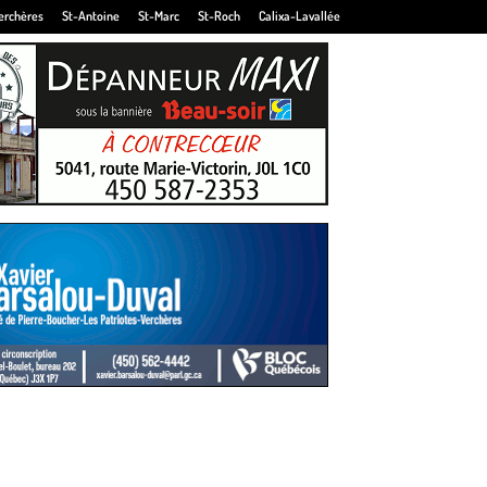
erchères
St-Antoine
St-Marc
St-Roch
Calixa-Lavallée