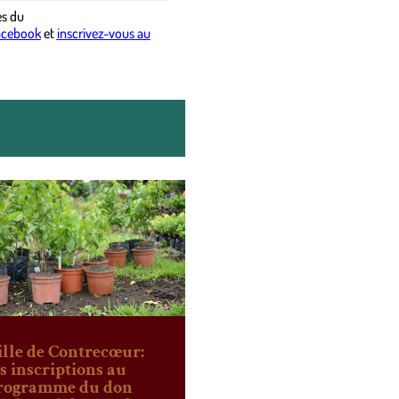
es
du
acebook
et
inscrivez-vous au
ille de Contrecœur:
es inscriptions au
rogramme du don