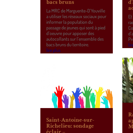
bacs bruns
d
a
La MRC de Marguerite-D’Youville
a utiliser les réseaux sociaux pour
Et
informer la population du
ra
passage de jeunes qui sont à pied
Co
d’oeuvre pour apposer des
d’
autocollants sur l’ensemble des
Pr
bacs bruns du territoire.
lir
lire plus
R
Saint-Antoine-sur-
a
Richelieu: sondage
M
éclair –