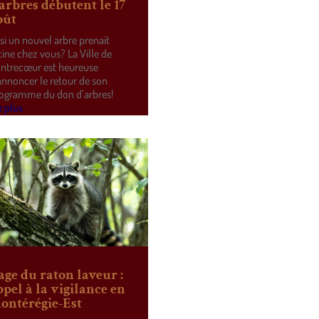
’arbres débutent le 17
oût
 si un nouvel arbre prenait
cine chez vous? La Ville de
ntrecœur est heureuse
annoncer le retour de son
ogramme du don d’arbres!
e plus
age du raton laveur :
ppel à la vigilance en
ontérégie-Est