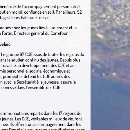
nt bénéficié de l’accompagnement personnalisé
tien moral, confiance en soi). Par ailleurs, 52
age à leurs habitudes de vie.
rqués chez les jeunes liés à l’isolement et la
 Fortin, Directeur général du Carrefour
Québec
regroupe 87 CJE issus de toutes les régions du
ans le soutien continu des jeunes. Depuis plus
s, travaille au développement des CJE et au
omie personnelle, sociale, économique et
nte, promeut et défend les CJE auprès des
 avec le Secrétariat à la jeunesse, assure la
r jeunesse dans l’ensemble des CJE.
communautaires répartis dans les 17 régions du
jeunes. Les CJE, véritables milieux de vie, font
année. Ils offrent un accompagnement dans les
vers l’emploi, vers un retour aux études ou dans