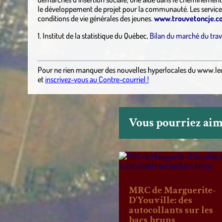
le développement de projet pour la communauté. Les services 
conditions de vie générales des jeunes.
www.trouvetoncje.c
1. Institut de la statistique du Québec,
Bilan du marché du trav
Pour ne rien manquer des nouvelles hyperlocales
du
www.le
et
inscrivez-vous au Contre-courriel !
Vous pourriez aime
MRC de Marguerite-
D’Youville: des
autocollants sur les
bacs bruns