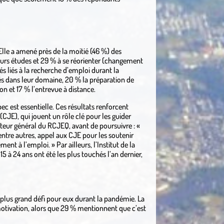
Elle a amené près de la moitié (46 %) des
leurs études et 29 % à se réorienter (changement
és liés à la recherche d’emploi durant la
s dans leur domaine, 20 % la préparation de
n et 17 % l’entrevue à distance.
c est essentielle. Ces résultats renforcent
CJE), qui jouent un rôle clé pour les guider
cteur général du RCJEQ, avant de poursuivre : «
entre autres, appel aux CJE pour les soutenir
t à l’emploi. » Par ailleurs, l’Institut de la
5 à 24 ans ont été les plus touchés l’an dernier,
e plus grand défi pour eux durant la pandémie. La
motivation, alors que 29 % mentionnent que c’est