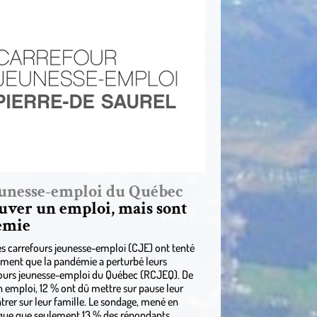
eunesse-emploi du Québec
rouver un emploi, mais sont
démie
les carrefours jeunesse-emploi (CJE) ont tenté
timent que la pandémie a perturbé leurs
fours jeunesse-emploi du Québec (RCJEQ). De
un emploi, 12 % ont dû mettre sur pause leur
rer sur leur famille. Le sondage, mené en
ndique que seulement 13 % des répondants