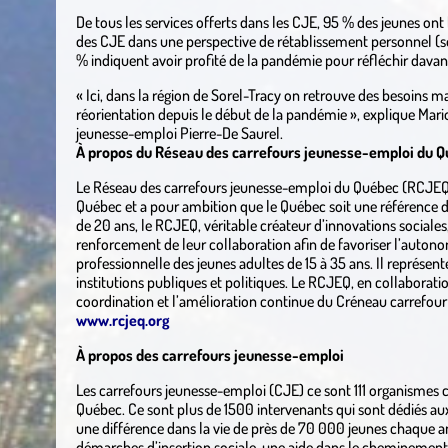
De tous les services offerts dans les CJE, 95 % des jeunes o
des CJE dans une perspective de rétablissement personnel (sou
% indiquent avoir profité de la pandémie pour réfléchir davant
« Ici, dans la région de Sorel-Tracy on retrouve des besoins ma
réorientation depuis le début de la pandémie », explique Mario
jeunesse-emploi Pierre-De Saurel.
À propos du Réseau des carrefours jeunesse-emploi du 
Le Réseau des carrefours jeunesse-emploi du Québec (RCJEQ) 
Québec et a pour ambition que le Québec soit une référence d
de 20 ans, le RCJEQ, véritable créateur d’innovations sociale
renforcement de leur collaboration afin de favoriser l’auton
professionnelle des jeunes adultes de 15 à 35 ans. Il représe
institutions publiques et politiques. Le RCJEQ, en collaboration
coordination et l’amélioration continue du Créneau carrefou
www.rcjeq.org
À propos des carrefours jeunesse-emploi
Les carrefours jeunesse-emploi (CJE) ce sont 111 organismes 
Québec. Ce sont plus de 1500 intervenants qui sont dédiés aux 
une différence dans la vie de près de 70 000 jeunes chaque 
démarches d’insertion sociale, une aide dans le cheminement 