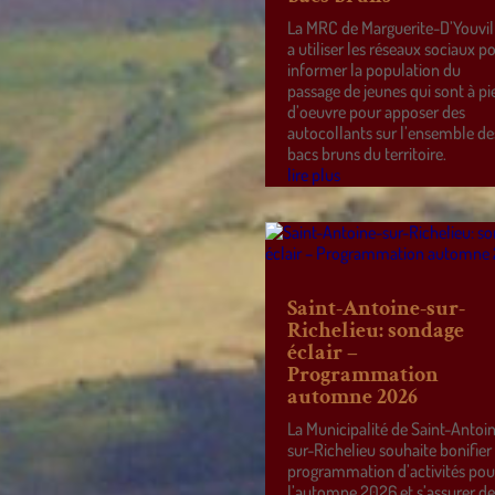
La MRC de Marguerite-D’Youvil
a utiliser les réseaux sociaux p
informer la population du
passage de jeunes qui sont à pi
d’oeuvre pour apposer des
autocollants sur l’ensemble de
bacs bruns du territoire.
lire plus
Saint-Antoine-sur-
Richelieu: sondage
éclair –
Programmation
automne 2026
La Municipalité de Saint-Antoi
sur-Richelieu souhaite bonifier
programmation d’activités pou
l’automne 2026 et s’assurer d