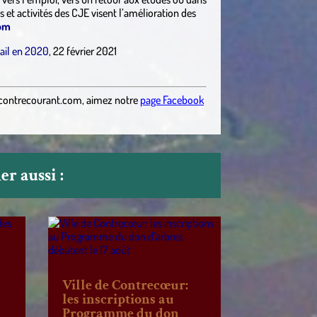
et activités des CJE visent l’amélioration des
om
ail en 2020
, 22 février 2021
contrecourant.com
,
aimez notre
page Facebook
r aussi :
Ville de Contrecœur:
les inscriptions au
Programme du don