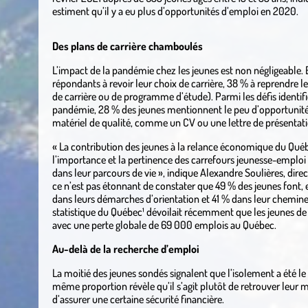
estiment qu’il y a eu plus d’opportunités d’emploi en 2020.
Des plans de carrière chamboulés
L’impact de la pandémie chez les jeunes est non négligeable. 
répondants à revoir leur choix de carrière, 38 % à reprendre 
de carrière ou de programme d’étude). Parmi les défis identifi
pandémie, 28 % des jeunes mentionnent le peu d’opportunité
matériel de qualité, comme un CV ou une lettre de présentatio
« La contribution des jeunes à la relance économique du Québe
l’importance et la pertinence des carrefours jeunesse-emploi (
dans leur parcours de vie », indique Alexandre Soulières, dire
ce n’est pas étonnant de constater que 49 % des jeunes font, 
dans leurs démarches d’orientation et 41 % dans leur cheminemen
statistique du Québec¹ dévoilait récemment que les jeunes de 1
avec une perte globale de 69 000 emplois au Québec.
Au-delà de la recherche d’emploi
La moitié des jeunes sondés signalent que l’isolement a été l
même proportion révèle qu’il s’agit plutôt de retrouver leur 
d’assurer une certaine sécurité financière.