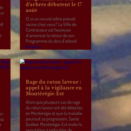
d’arbres débutent le 17
le
août
our
Et si un nouvel arbre prenait
ed
racine chez vous? La Ville de
Contrecœur est heureuse
s
d’annoncer le retour de son
Programme du don d’arbres!
lire plus
Rage du raton laveur :
appel à la vigilance en
Montérégie-Est
Alors que plusieurs cas de rage
du raton laveur ont été détectés
en Montérégie et que la maladie
ne-
poursuit sa progression, Santé
 sa
Québec Montérégie-Est invite la
r
population à redoubler de
e