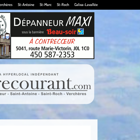
erchères
St-Antoine
St-Marc
St-Roch
Calixa-Lavallée