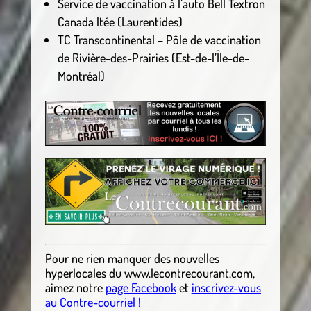
Service de vaccination à l’auto Bell Textron
Canada ltée (Laurentides)
TC Transcontinental – Pôle de vaccination
de Rivière-des-Prairies (Est-de-l’Île-de-
Montréal)
Pour ne rien manquer des nouvelles
hyperlocales
du
www.lecontrecourant.com
,
aimez notre
page Facebook
et
inscrivez-vous
au Contre-courriel !