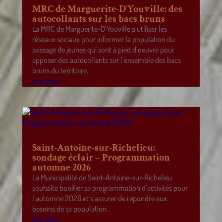
MRC de Marguerite-D’Youville: des
autocollants sur les bacs bruns
La MRC de Marguerite-D’Youville a utiliser les
réseaux sociaux pour informer la population du
passage de jeunes qui sont à pied d’oeuvre pour
apposer des autocollants sur l’ensemble des bacs
bruns du territoire.
lire plus
Saint-Antoine-sur-Richelieu:
sondage éclair – Programmation
automne 2026
La Municipalité de Saint-Antoine-sur-Richelieu
souhaite bonifier sa programmation d’activités pour
l’automne 2026 et s’assurer de répondre aux
besoins de sa population.
lire plus