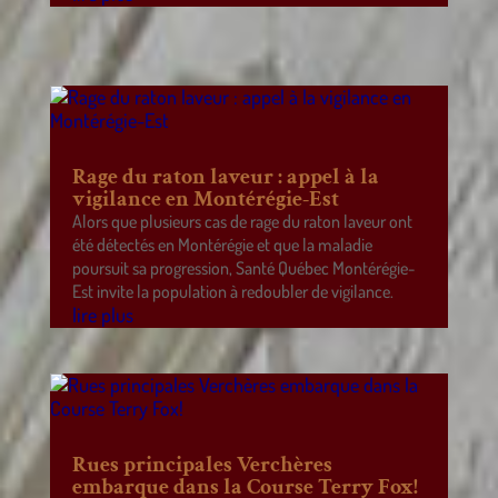
Rage du raton laveur : appel à la
vigilance en Montérégie-Est
Alors que plusieurs cas de rage du raton laveur ont
été détectés en Montérégie et que la maladie
poursuit sa progression, Santé Québec Montérégie-
Est invite la population à redoubler de vigilance.
lire plus
Rues principales Verchères
embarque dans la Course Terry Fox!