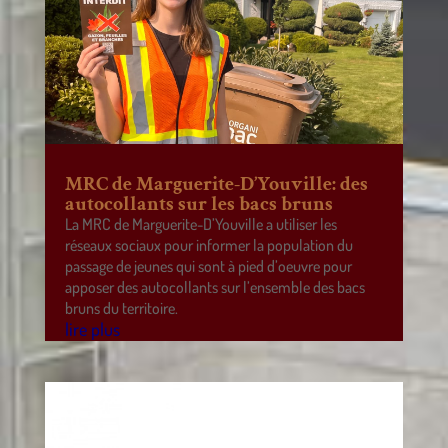
MRC de Marguerite-D’Youville: des
autocollants sur les bacs bruns
La MRC de Marguerite-D’Youville a utiliser les
réseaux sociaux pour informer la population du
passage de jeunes qui sont à pied d’oeuvre pour
apposer des autocollants sur l’ensemble des bacs
bruns du territoire.
lire plus