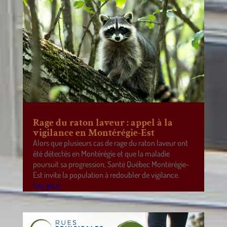
Rage du raton laveur : appel à la
vigilance en Montérégie-Est
Alors que plusieurs cas de rage du raton laveur ont
été détectés en Montérégie et que la maladie
poursuit sa progression, Santé Québec Montérégie-
Est invite la population à redoubler de vigilance.
lire plus