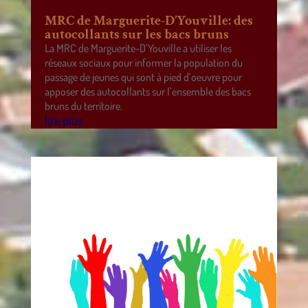
MRC de Marguerite-D’Youville: des
autocollants sur les bacs bruns
La MRC de Marguerite-D’Youville a utiliser les
réseaux sociaux pour informer la population du
passage de jeunes qui sont à pied d’oeuvre pour
apposer des autocollants sur l’ensemble des bacs
bruns du territoire.
lire plus