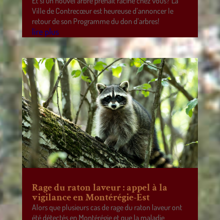
Et si un nouvel arbre prenait racine chez vous? La
Ville de Contrecœur est heureuse d’annoncer le
retour de son Programme du don d’arbres!
lire plus
Rage du raton laveur : appel à la
vigilance en Montérégie-Est
Alors que plusieurs cas de rage du raton laveur ont
été détectés en Montérégie et que la maladie