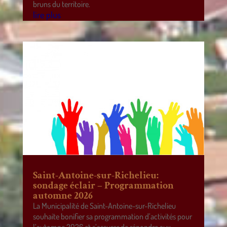
bruns du territoire.
lire plus
Saint-Antoine-sur-Richelieu:
sondage éclair – Programmation
automne 2026
La Municipalité de Saint-Antoine-sur-Richelieu
souhaite bonifier sa programmation d’activités pour
l’automne 2026 et s’assurer de répondre aux