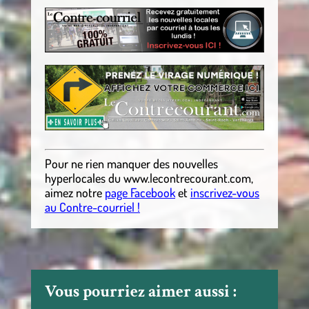
Pour ne rien manquer des nouvelles
hyperlocales
du
www.lecontrecourant.com
,
aimez notre
page Facebook
et
inscrivez-vous
au Contre-courriel !
Vous pourriez aimer aussi :