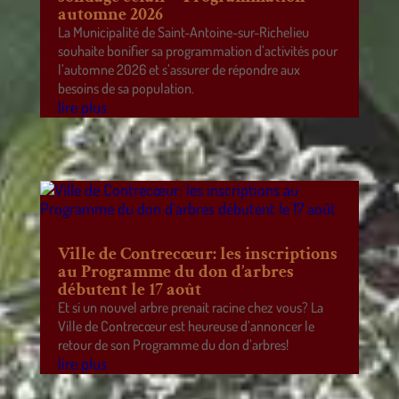
automne 2026
La Municipalité de Saint-Antoine-sur-Richelieu
souhaite bonifier sa programmation d’activités pour
l’automne 2026 et s’assurer de répondre aux
besoins de sa population.
lire plus
Ville de Contrecœur: les inscriptions
au Programme du don d’arbres
débutent le 17 août
Et si un nouvel arbre prenait racine chez vous? La
Ville de Contrecœur est heureuse d’annoncer le
retour de son Programme du don d’arbres!
lire plus