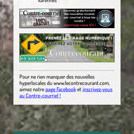
Varennes
Pour ne rien manquer des nouvelles
hyperlocales
du
www.lecontrecourant.com
,
aimez notre
page Facebook
et
inscrivez-vous
au Contre-courriel !