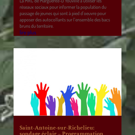
La MRC de Marguerite-D’Youville a utiliser les
réseaux sociaux pour informer la population du
passage de jeunes qui sont à pied d’oeuvre pour
apposer des autocollants sur l’ensemble des bacs
bruns du territoire.
lire plus
Saint-Antoine-sur-Richelieu:
sondage éclair – Programmation