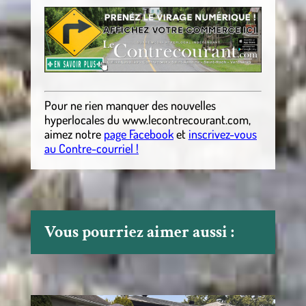
Pour ne rien manquer des nouvelles
hyperlocales
du
www.lecontrecourant.com
,
aimez notre
page Facebook
et
inscrivez-vous
au Contre-courriel !
Vous pourriez aimer aussi :