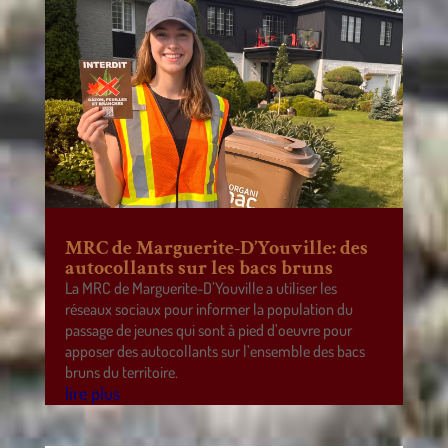
MRC de Marguerite-D’Youville: des
autocollants sur les bacs bruns
La MRC de Marguerite-D’Youville a utiliser les
réseaux sociaux pour informer la population du
passage de jeunes qui sont à pied d’oeuvre pour
apposer des autocollants sur l’ensemble des bacs
bruns du territoire.
lire plus