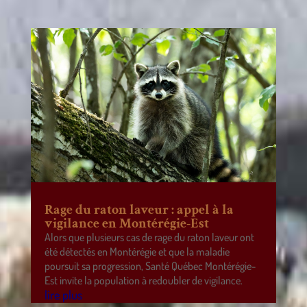
Rage du raton laveur : appel à la
vigilance en Montérégie-Est
Alors que plusieurs cas de rage du raton laveur ont
été détectés en Montérégie et que la maladie
poursuit sa progression, Santé Québec Montérégie-
Est invite la population à redoubler de vigilance.
lire plus