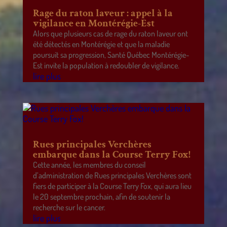
Rage du raton laveur : appel à la
vigilance en Montérégie-Est
Alors que plusieurs cas de rage du raton laveur ont
été détectés en Montérégie et que la maladie
poursuit sa progression, Santé Québec Montérégie-
Est invite la population à redoubler de vigilance.
lire plus
Rues principales Verchères
embarque dans la Course Terry Fox!
Cette année, les membres du conseil
d’administration de Rues principales Verchères sont
fiers de participer à la Course Terry Fox, qui aura lieu
le 20 septembre prochain, afin de soutenir la
recherche sur le cancer.
lire plus