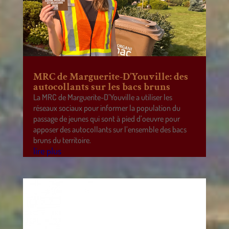
MRC de Marguerite-D’Youville: des
autocollants sur les bacs bruns
La MRC de Marguerite-D’Youville a utiliser les
réseaux sociaux pour informer la population du
passage de jeunes qui sont à pied d’oeuvre pour
apposer des autocollants sur l’ensemble des bacs
bruns du territoire.
lire plus