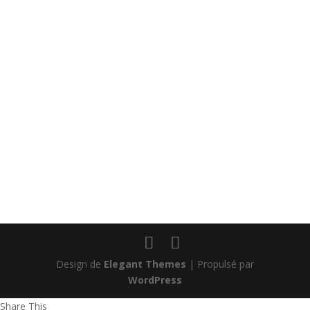
soutenir la recherche sur le cancer.
Design de
Elegant Themes
| Propulsé par
WordPress
Share This