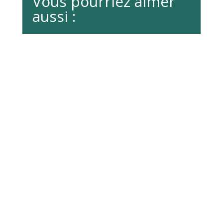
Vous pourriez aimer
aussi :
La MRC de Marguerite-D’Youville a utiliser les
réseaux sociaux pour informer la population du
passage de jeunes qui sont à pied d’oeuvre pour
apposer des autocollants sur l’ensemble des
bacs bruns du territoire.