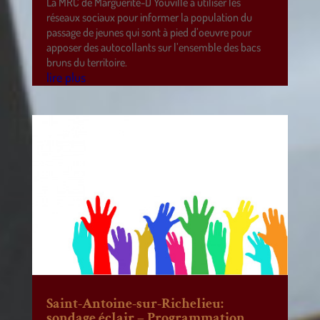
La MRC de Marguerite-D’Youville a utiliser les
réseaux sociaux pour informer la population du
passage de jeunes qui sont à pied d’oeuvre pour
apposer des autocollants sur l’ensemble des bacs
bruns du territoire.
lire plus
Saint-Antoine-sur-Richelieu:
sondage éclair – Programmation