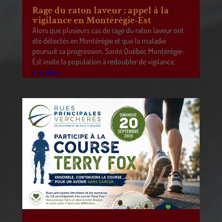
Rage du raton laveur : appel à la
vigilance en Montérégie-Est
Alors que plusieurs cas de rage du raton laveur ont
été détectés en Montérégie et que la maladie
poursuit sa progression, Santé Québec Montérégie-
Est invite la population à redoubler de vigilance.
lire plus