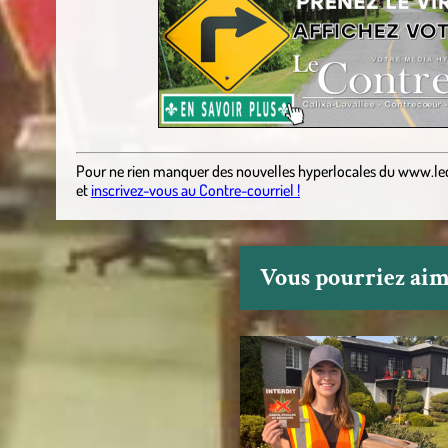
Pour ne rien manquer des nouvelles hyperlocales
du
www.le
et
inscrivez-vous au Contre-courriel !
Vous pourriez aime