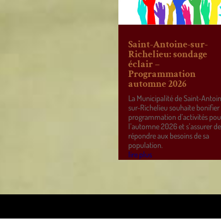
Saint-Antoine-sur-
Richelieu: sondage
éclair –
Programmation
automne 2026
La Municipalité de Saint-Antoi
sur-Richelieu souhaite bonifier
programmation d’activités pou
l’automne 2026 et s’assurer d
répondre aux besoins de sa
population.
lire plus
ss