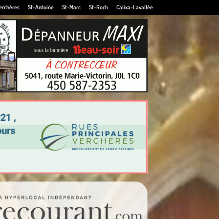
erchères
St-Antoine
St-Marc
St-Roch
Calixa-Lavallée