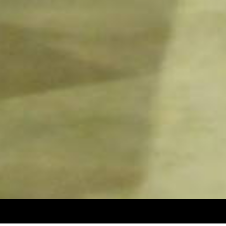
Design de
Elegant Themes
| Propulsé par
WordPre