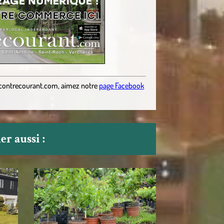
contrecourant.com
,
aimez notre
page Facebook
r aussi :