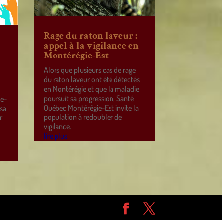
Rage du raton laveur :
appel à la vigilance en
Montérégie-Est
Alors que plusieurs cas de rage
du raton laveur ont été détectés
en Montérégie et que la maladie
poursuit sa progression, Santé
ne-
Québec Montérégie-Est invite la
 sa
population à redoubler de
r
vigilance.
e
lire plus