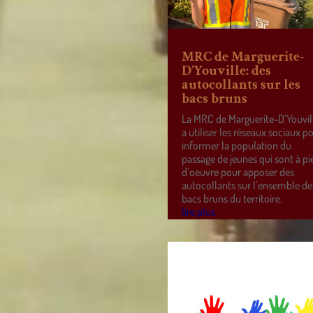
MRC de Marguerite-
D’Youville: des
autocollants sur les
bacs bruns
La MRC de Marguerite-D’Youvil
a utiliser les réseaux sociaux p
informer la population du
passage de jeunes qui sont à pi
d’oeuvre pour apposer des
autocollants sur l’ensemble de
bacs bruns du territoire.
lire plus