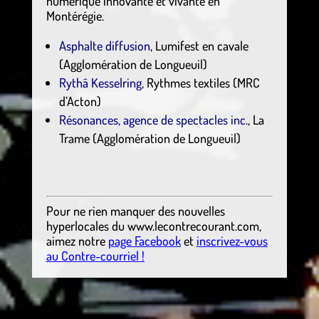
numérique innovante et vivante en
Montérégie.
Asphalte diffusion
, Lumifest en cavale
(Agglomération de Longueuil)
Rythâ Kesselring
, Rythmes textiles (MRC
d’Acton)
Résonances, agence de spectacles inc
., La
Trame (Agglomération de Longueuil)
Pour ne rien manquer des nouvelles
hyperlocales
du
www.lecontrecourant.com
,
aimez notre
page Facebook
et
inscrivez-vous
au Contre-courriel !