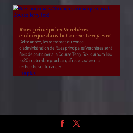
Rues principales Verchères
embarque dans la Course Terry Fox!
Cette année, les membres du conseil
d’administration de Rues principales Verchères sont
fiers de participer à la Course Terry Fox, qui aura lieu
le 20 septembre prochain, afin de soutenir la
recherche sur le cancer.
lire plus
Design de
Elegant Themes
| Propulsé par