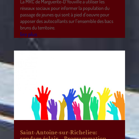
La MRC de Marguerite-D’Youville a utiliser les
réseaux sociaux pour informer la population du
passage de jeunes qui sont à pied d’oeuvre pour
apposer des autocollants sur l’ensemble des bacs
bruns du territoire.
lire plus
Saint-Antoine-sur-Richelieu:
sondage éclair – Programmation