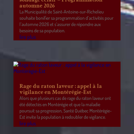
automne 2026
La Municipalité de Saint-Antoine-sur-Richelieu
souhaite bonifier sa programmation d’activités pour
l’automne 2026 et s’assurer de répondre aux
besoins de sa population.
lire plus
Rage du raton laveur : appel à la
vigilance en Montérégie-Est
Alors que plusieurs cas de rage du raton laveur ont
été détectés en Montérégie et que la maladie
poursuit sa progression, Santé Québec Montérégie-
Est invite la population à redoubler de vigilance.
lire plus