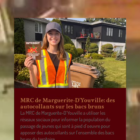
MRC de Marguerite-D’Youville: des
autocollants sur les bacs bruns
La MRC de Marguerite-D’Youville a utiliser les
réseaux sociaux pour informer la population du
passage de jeunes qui sont à pied d’oeuvre pour
apposer des autocollants sur l’ensemble des bacs
bruns du territoire.