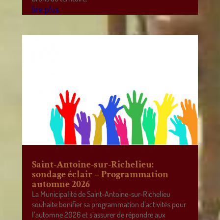
lire plus
Saint-Antoine-sur-Richelieu:
sondage éclair – Programmation
automne 2026
La Municipalité de Saint-Antoine-sur-Richelieu
souhaite bonifier sa programmation d’activités pour
l’automne 2026 et s’assurer de répondre aux