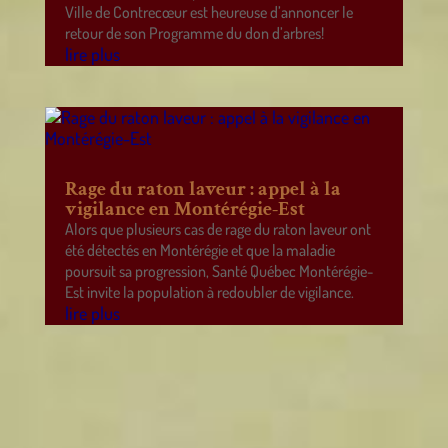
Ville de Contrecœur est heureuse d’annoncer le
retour de son Programme du don d’arbres!
lire plus
Rage du raton laveur : appel à la
vigilance en Montérégie-Est
Alors que plusieurs cas de rage du raton laveur ont
été détectés en Montérégie et que la maladie
poursuit sa progression, Santé Québec Montérégie-
Est invite la population à redoubler de vigilance.
lire plus