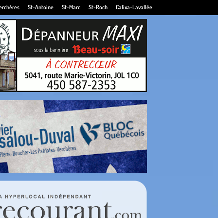
erchères
St-Antoine
St-Marc
St-Roch
Calixa-Lavallée