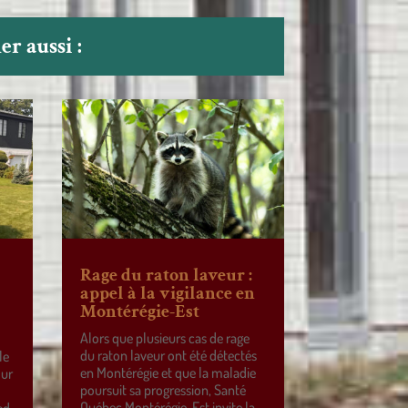
r aussi :
Rage du raton laveur :
appel à la vigilance en
Montérégie-Est
Alors que plusieurs cas de rage
du raton laveur ont été détectés
le
en Montérégie et que la maladie
our
poursuit sa progression, Santé
Québec Montérégie-Est invite la
ed