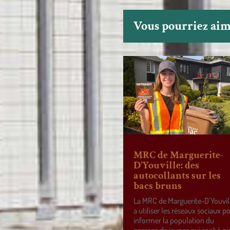
Vous pourriez aime
MRC de Marguerite-
D’Youville: des
autocollants sur les
bacs bruns
La MRC de Marguerite-D’Youvil
a utiliser les réseaux sociaux p
informer la population du
passage de jeunes qui sont à pi