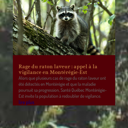
Rage du raton laveur : appel à la
vigilance en Montérégie-Est
Alors que plusieurs cas de rage du raton laveur ont
été détectés en Montérégie et que la maladie
poursuit sa progression, Santé Québec Montérégie-
Est invite la population à redoubler de vigilance.
lire plus