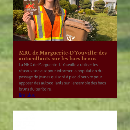
MRC de Marguerite-D’Youville: des
autocollants sur les bacs bruns
La MRC de Marguerite-D’Youville a utiliser les
réseaux sociaux pour informer la population du
passage de jeunes qui sont à pied d’oeuvre pour
apposer des autocollants sur l’ensemble des bacs
bruns du territoire.
lire plus