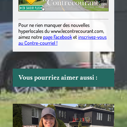
Pour ne rien manquer des nouvelles
hyperlocales
du
www.lecontrecourant.com
,
aimez notre
page Facebook
et
inscrivez-vous
au Contre-courriel !
Vous pourriez aimer aussi :