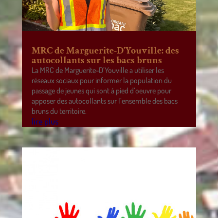
MRC de Marguerite-D’Youville: des
autocollants sur les bacs bruns
La MRC de Marguerite-D’Youville a utiliser les
réseaux sociaux pour informer la population du
passage de jeunes qui sont à pied d’oeuvre pour
apposer des autocollants sur l’ensemble des bacs
bruns du territoire.
lire plus