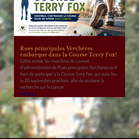
Rues principales Verchères
embarque dans la Course Terry Fox!
Cette année, les membres du conseil
d’administration de Rues principales Verchères sont
fiers de participer à la Course Terry Fox, qui aura lieu
le 20 septembre prochain, afin de soutenir la
recherche sur le cancer.
lire plus