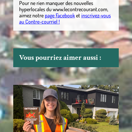
Pour ne rien manquer des nouvelles
hyperlocales
du
www.lecontrecourant.com
,
aimez notre
page Facebook
et
inscrivez-vous
au Contre-courriel !
Vous pourriez aimer aussi :