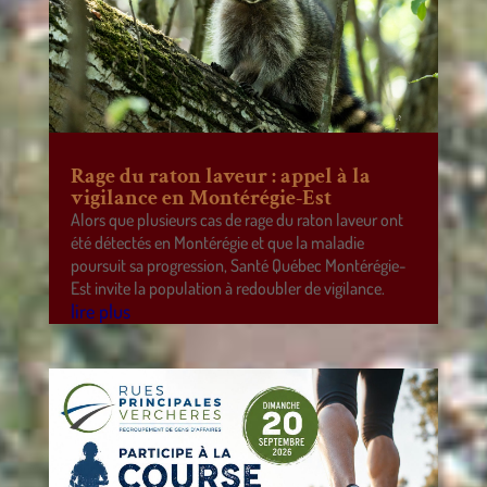
Rage du raton laveur : appel à la
vigilance en Montérégie-Est
Alors que plusieurs cas de rage du raton laveur ont
été détectés en Montérégie et que la maladie
poursuit sa progression, Santé Québec Montérégie-
Est invite la population à redoubler de vigilance.
lire plus