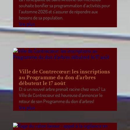
souhaite bonifier sa programmation d’activités pour
l’automne 2026 et s’assurer de répondre aux
besoins de sa population.
lire plus
Ville de Contrecœur: les inscriptions
au Programme du don d’arbres
débutent le 17 août
Et si un nouvel arbre prenait racine chez vous? La
Ville de Contrecœur est heureuse d’annoncer le
retour de son Programme du don d’arbres!
lire plus