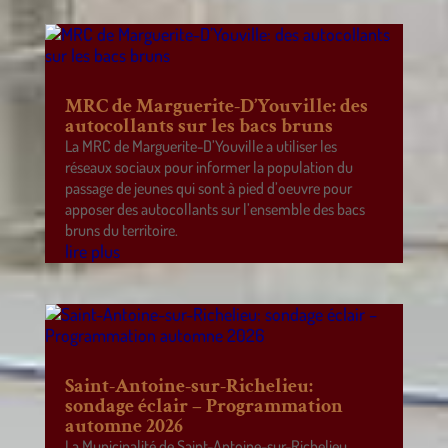
MRC de Marguerite-D’Youville: des
autocollants sur les bacs bruns
La MRC de Marguerite-D’Youville a utiliser les
réseaux sociaux pour informer la population du
passage de jeunes qui sont à pied d’oeuvre pour
apposer des autocollants sur l’ensemble des bacs
bruns du territoire.
lire plus
Saint-Antoine-sur-Richelieu:
sondage éclair – Programmation
automne 2026
La Municipalité de Saint-Antoine-sur-Richelieu