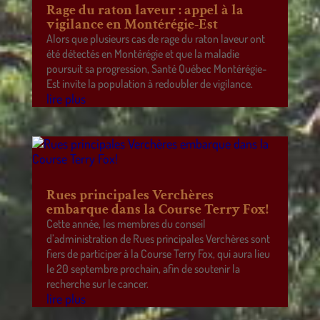
Rage du raton laveur : appel à la
vigilance en Montérégie-Est
Alors que plusieurs cas de rage du raton laveur ont
été détectés en Montérégie et que la maladie
poursuit sa progression, Santé Québec Montérégie-
Est invite la population à redoubler de vigilance.
lire plus
Rues principales Verchères
embarque dans la Course Terry Fox!
Cette année, les membres du conseil
d’administration de Rues principales Verchères sont
fiers de participer à la Course Terry Fox, qui aura lieu
le 20 septembre prochain, afin de soutenir la
recherche sur le cancer.
lire plus