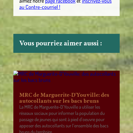
aimez notre
page Facebook
et
inscrivez-vous
au Contre-courriel !
Vous pourriez aimer aussi :
MRC de Marguerite-D’Youville: des
autocollants sur les bacs bruns
La MRC de Marguerite-D’Youville a utiliser les
réseaux sociaux pour informer la population du
passage de jeunes qui sont à pied d’oeuvre pour
apposer des autocollants sur l’ensemble des bacs
bruns du territoire.