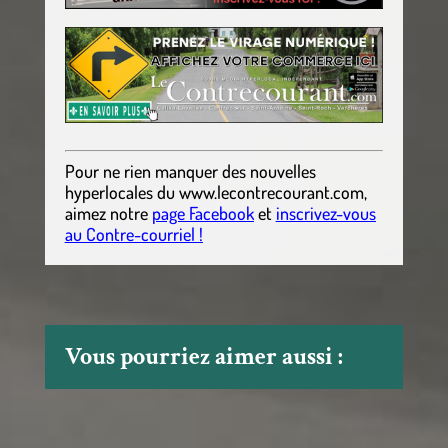
Pour ne rien manquer des nouvelles
hyperlocales
du
www.lecontrecourant.com
,
aimez notre
page Facebook
et
inscrivez-vous
au Contre-courriel !
Vous pourriez aimer aussi :