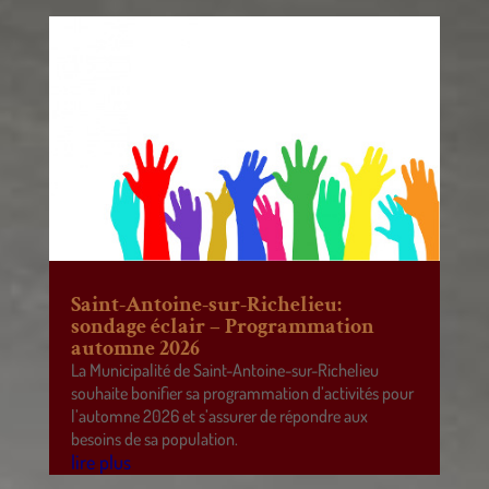
Saint-Antoine-sur-Richelieu:
sondage éclair – Programmation
automne 2026
La Municipalité de Saint-Antoine-sur-Richelieu
souhaite bonifier sa programmation d’activités pour
l’automne 2026 et s’assurer de répondre aux
besoins de sa population.
lire plus