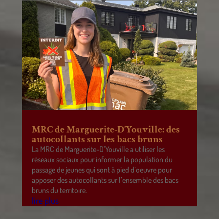
MRC de Marguerite-D’Youville: des
autocollants sur les bacs bruns
La MRC de Marguerite-D’Youville a utiliser les
réseaux sociaux pour informer la population du
passage de jeunes qui sont à pied d’oeuvre pour
apposer des autocollants sur l’ensemble des bacs
bruns du territoire.
lire plus