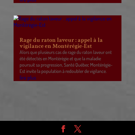
Rage du raton laveur : appel à la
vigilance en Montérégie-Est
Alors que plusieurs cas de rage du raton laveur ont
été détectés en Montérégie et que la maladie
poursuit sa progression, Santé Québec Montérégie-
Est invite la population à redoubler de vigilance.
lire plus