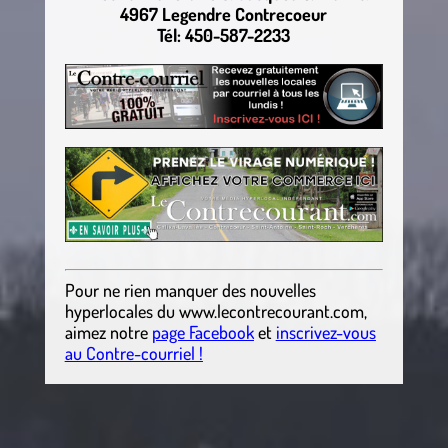
4967 Legendre Contrecoeur
Tél: 450-587-2233
Pour ne rien manquer des nouvelles
hyperlocales
du
www.lecontrecourant.com
,
aimez notre
page Facebook
et
inscrivez-vous
au Contre-courriel !