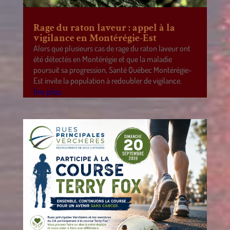
Rage du raton laveur : appel à la
vigilance en Montérégie-Est
Alors que plusieurs cas de rage du raton laveur ont
été détectés en Montérégie et que la maladie
poursuit sa progression, Santé Québec Montérégie-
Est invite la population à redoubler de vigilance.
lire plus