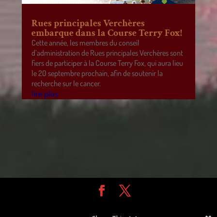
Rues principales Verchères
embarque dans la Course Terry Fox!
Cette année, les membres du conseil
d’administration de Rues principales Verchères sont
fiers de participer à la Course Terry Fox, qui aura lieu
le 20 septembre prochain, afin de soutenir la
recherche sur le cancer.
lire plus
Design de
Elegant Themes
| Propulsé par
WordPress