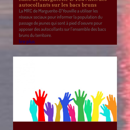
autocollants sur les bacs bruns
La MRC de Marguerite-D’Youville a utiliser les
réseaux sociaux pour informer la population du
passage de jeunes qui sont à pied d’oeuvre pour
apposer des autocollants sur l’ensemble des bacs
bruns du territoire.
lire plus