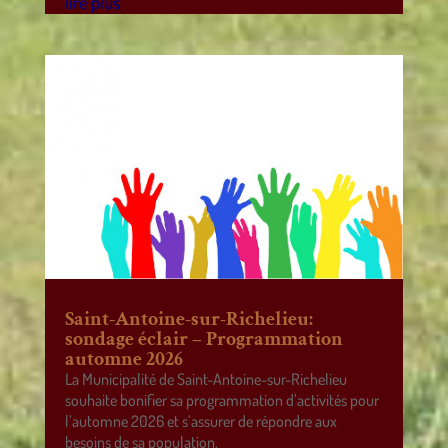
lire plus
Saint-Antoine-sur-Richelieu:
sondage éclair – Programmation
automne 2026
La Municipalité de Saint-Antoine-sur-Richelieu
souhaite bonifier sa programmation d’activités pour
l’automne 2026 et s’assurer de répondre aux
besoins de sa population.