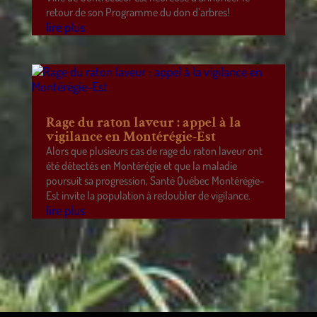
retour de son Programme du don d’arbres!
lire plus
Rage du raton laveur : appel à la
vigilance en Montérégie-Est
Alors que plusieurs cas de rage du raton laveur ont
été détectés en Montérégie et que la maladie
poursuit sa progression, Santé Québec Montérégie-
Est invite la population à redoubler de vigilance.
lire plus