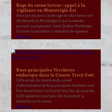
Rage du raton laveur : appel à la
vigilance en Montérégie-Est
Alors que plusieurs cas de rage du raton laveur ont
été détectés en Montérégie et que la maladie
poursuit sa progression, Santé Québec Montérégie-
Est invite la population à redoubler de vigilance.
lire plus
Rues principales Verchères
embarque dans la Course Terry Fox!
Cette année, les membres du conseil
d’administration de Rues principales Verchères sont
fiers de participer à la Course Terry Fox, qui aura lieu
le 20 septembre prochain, afin de soutenir la
recherche sur le cancer.
lire plus