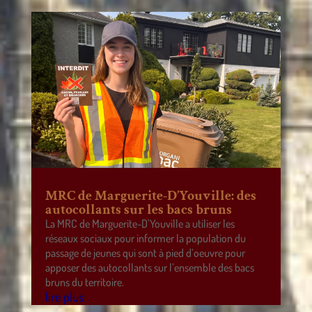
MRC de Marguerite-D’Youville: des
autocollants sur les bacs bruns
La MRC de Marguerite-D’Youville a utiliser les
réseaux sociaux pour informer la population du
passage de jeunes qui sont à pied d’oeuvre pour
apposer des autocollants sur l’ensemble des bacs
bruns du territoire.
lire plus