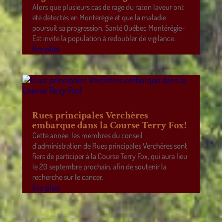
Alors que plusieurs cas de rage du raton laveur ont
été détectés en Montérégie et que la maladie
poursuit sa progression, Santé Québec Montérégie-
Est invite la population à redoubler de vigilance.
lire plus
Rues principales Verchères
embarque dans la Course Terry Fox!
Cette année, les membres du conseil
d’administration de Rues principales Verchères sont
fiers de participer à la Course Terry Fox, qui aura lieu
le 20 septembre prochain, afin de soutenir la
recherche sur le cancer.
lire plus