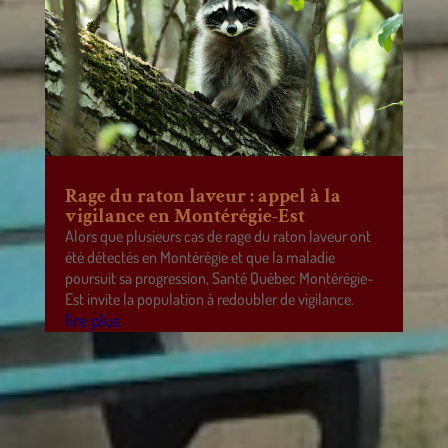
Rage du raton laveur : appel à la
vigilance en Montérégie-Est
Alors que plusieurs cas de rage du raton laveur ont
été détectés en Montérégie et que la maladie
poursuit sa progression, Santé Québec Montérégie-
Est invite la population à redoubler de vigilance.
lire plus