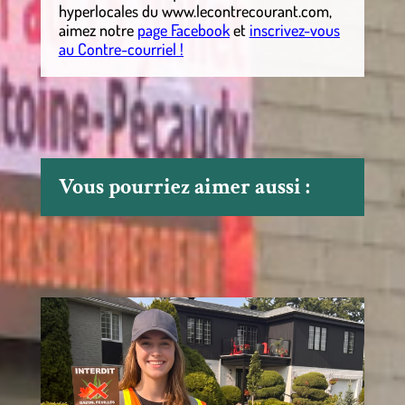
hyperlocales
du
www.lecontrecourant.com
,
aimez notre
page Facebook
et
inscrivez-vous
au Contre-courriel !
Vous pourriez aimer aussi :