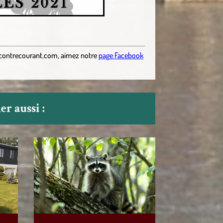
contrecourant.com
,
aimez notre
page Facebook
r aussi :