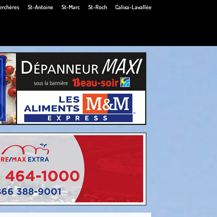
erchères
St-Antoine
St-Marc
St-Roch
Calixa-Lavallée