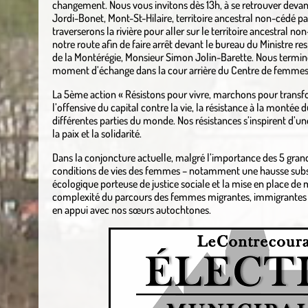
changement. Nous vous invitons dès 13h, à se retrouver devant
Jordi-Bonet, Mont-St-Hilaire, territoire ancestral non-cédé pa
traverserons la rivière pour aller sur le territoire ancestral
notre route afin de faire arrêt devant le bureau du Ministre re
de la Montérégie, Monsieur Simon Jolin-Barette. Nous termin
moment d’échange dans la cour arrière du Centre de femmes l
La 5ème action « Résistons pour vivre, marchons pour transfor
l’offensive du capital contre la vie, la résistance à la montée
différentes parties du monde. Nos résistances s’inspirent d’une s
la paix et la solidarité.
Dans la conjoncture actuelle, malgré l’importance des 5 grand
conditions de vies des femmes – notamment une hausse subst
écologique porteuse de justice sociale et la mise en place de
complexité du parcours des femmes migrantes, immigrantes et
en appui avec nos sœurs autochtones.