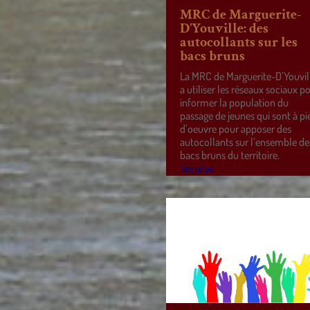
MRC de Marguerite-
D’Youville: des
autocollants sur les
bacs bruns
La MRC de Marguerite-D’Youvil
a utiliser les réseaux sociaux p
informer la population du
passage de jeunes qui sont à pi
d’oeuvre pour apposer des
autocollants sur l’ensemble de
bacs bruns du territoire.
lire plus