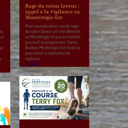
Rage du raton laveur :
appel à la vigilance en
Montérégie-Est
Alors que plusieurs cas de rage
du raton laveur ont été détectés
le
en Montérégie et que la maladie
our
poursuit sa progression, Santé
Québec Montérégie-Est invite la
ed
population à redoubler de
vigilance.
s
lire plus