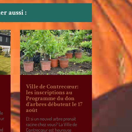
r aussi :
Ville de Contrecœur:
les inscriptions au
Programme du don
d’arbres débutent le 17
août
le
our
Et si un nouvel arbre prenait
racine chez vous? La Ville de
ed
Contrecœur est heureuse