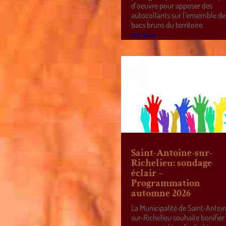
d’oeuvre pour apposer des
autocollants sur l’ensemble de
bacs bruns du territoire.
lire plus
Saint-Antoine-sur-
Richelieu: sondage
éclair –
Programmation
automne 2026
La Municipalité de Saint-Antoi
sur-Richelieu souhaite bonifier