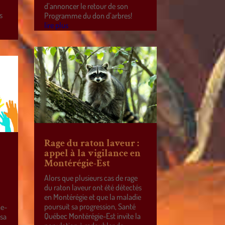
d’annoncer le retour de son
s
Programme du don d’arbres!
lire plus
Rage du raton laveur :
appel à la vigilance en
Montérégie-Est
Alors que plusieurs cas de rage
du raton laveur ont été détectés
en Montérégie et que la maladie
poursuit sa progression, Santé
ne-
Québec Montérégie-Est invite la
 sa