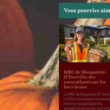
Vous pourriez aime
MRC de Marguerite-
D’Youville: des
autocollants sur les
bacs bruns
La MRC de Marguerite-D’Youvil
a utiliser les réseaux sociaux p
informer la population du
passage de jeunes qui sont à pi