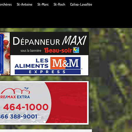
erchères
St-Antoine
St-Marc
St-Roch
Calixa-Lavallée