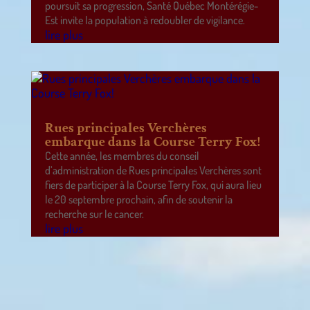
poursuit sa progression, Santé Québec Montérégie-
Est invite la population à redoubler de vigilance.
lire plus
Rues principales Verchères
embarque dans la Course Terry Fox!
Cette année, les membres du conseil
d’administration de Rues principales Verchères sont
fiers de participer à la Course Terry Fox, qui aura lieu
le 20 septembre prochain, afin de soutenir la
recherche sur le cancer.
lire plus