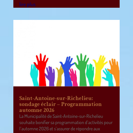
lire plus
Saint-Antoine-sur-Richelieu:
sondage éclair – Programmation
automne 2026
La Municipalité de Saint-Antoine-sur-Richelieu
souhaite bonifier sa programmation d’activités pour
l’automne 2026 et s’assurer de répondre aux