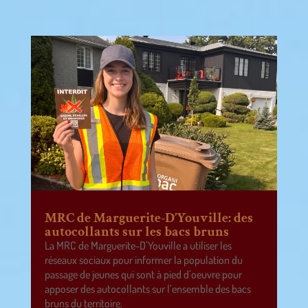
MRC de Marguerite-D’Youville: des
autocollants sur les bacs bruns
La MRC de Marguerite-D’Youville a utiliser les
réseaux sociaux pour informer la population du
passage de jeunes qui sont à pied d’oeuvre pour
apposer des autocollants sur l’ensemble des bacs
bruns du territoire.