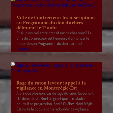
Ville de Contrecœur: les inscriptions
au Programme du don d’arbres
débutent le 17 août
Et si un nouvel arbre prenait racine chez vous? La
Ville de Contrecœur est heureuse d’annoncer le
retour de son Programme du don d’arbres!
lire plus
Rage du raton laveur : appel à la
vigilance en Montérégie-Est
Alors que plusieurs cas de rage du raton laveur ont
été détectés en Montérégie et que la maladie
poursuit sa progression, Santé Québec Montérégie-
Est invite la population à redoubler de vigilance.