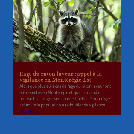
Rage du raton laveur : appel à la
vigilance en Montérégie-Est
Alors que plusieurs cas de rage du raton laveur ont
été détectés en Montérégie et que la maladie
poursuit sa progression, Santé Québec Montérégie-
Est invite la population à redoubler de vigilance.
lire plus