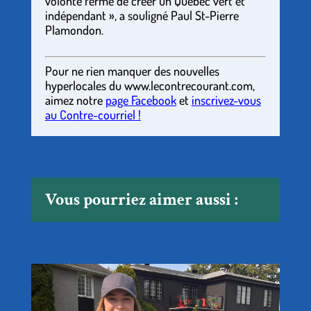
volonté ferme de créer un Québec vert et
indépendant », a souligné Paul St-Pierre
Plamondon.
Pour ne rien manquer des nouvelles
hyperlocales
du
www.lecontrecourant.com
,
aimez notre
page Facebook
et
inscrivez-vous
au Contre-courriel !
Vous pourriez aimer aussi :