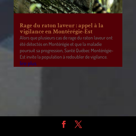
Rage du raton laveur : appel à la
vigilance en Montérégie-Est
Alors que plusieurs cas de rage du raton laveur ont
été détectés en Montérégie et que la maladie
poursuit sa progression, Santé Québec Montérégie-
Est invite la population à redoubler de vigilance.
lire plus
Design de
Elegant Themes
| Propulsé par