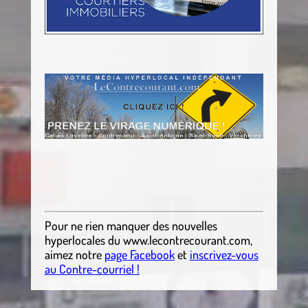
Pour ne rien manquer des nouvelles
hyperlocales
du
www.lecontrecourant.com
,
aimez notre
page Facebook
et
inscrivez-vous
au Contre-courriel !