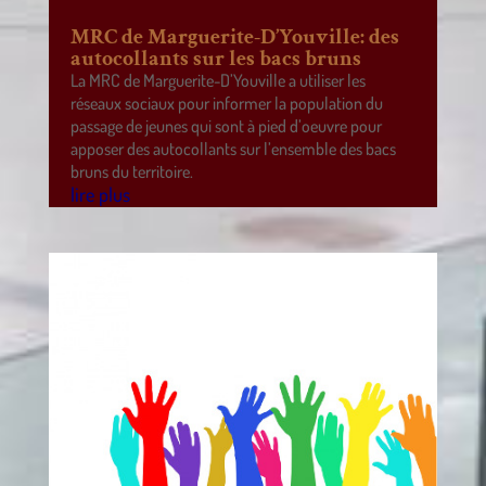
MRC de Marguerite-D’Youville: des
autocollants sur les bacs bruns
La MRC de Marguerite-D’Youville a utiliser les
réseaux sociaux pour informer la population du
passage de jeunes qui sont à pied d’oeuvre pour
apposer des autocollants sur l’ensemble des bacs
bruns du territoire.
lire plus