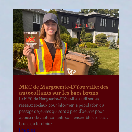
MRC de Marguerite-D’Youville: des
autocollants sur les bacs bruns
La MRC de Marguerite-D’Youville a utiliser les
réseaux sociaux pour informer la population du
passage de jeunes qui sont à pied d’oeuvre pour
apposer des autocollants sur l’ensemble des bacs
bruns du territoire.
lire plus