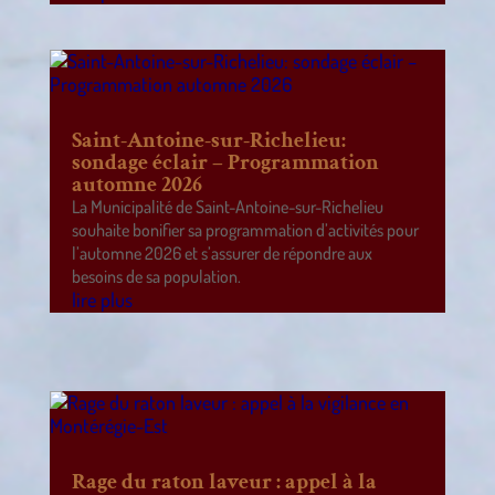
Saint-Antoine-sur-Richelieu:
sondage éclair – Programmation
automne 2026
La Municipalité de Saint-Antoine-sur-Richelieu
souhaite bonifier sa programmation d’activités pour
l’automne 2026 et s’assurer de répondre aux
besoins de sa population.
lire plus
Rage du raton laveur : appel à la