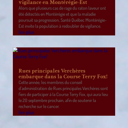
vigilance en Montérégie-Est
Alors que plusieurs cas de rage du raton laveur ont
été détectés en Montérégie et que la maladie
poursuit sa progression, Santé Québec Montérégie-
Est invite la population à redoubler de vigilance.
lire plus
Rues principales Verchères
embarque dans la Course Terry Fox!
Cette année, les membres du conseil
d’administration de Rues principales Verchères sont
fiers de participer à la Course Terry Fox, qui aura lieu
le 20 septembre prochain, afin de soutenir la
recherche sur le cancer.
lire plus