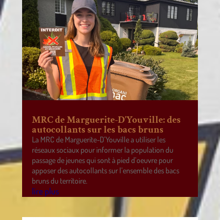
MRC de Marguerite-D’Youville: des
autocollants sur les bacs bruns
La MRC de Marguerite-D’Youville a utiliser les
réseaux sociaux pour informer la population du
passage de jeunes qui sont à pied d’oeuvre pour
apposer des autocollants sur l’ensemble des bacs
bruns du territoire.
lire plus