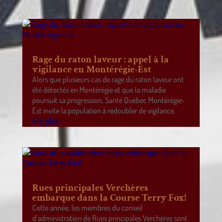
Rage du raton laveur : appel à la
vigilance en Montérégie-Est
Alors que plusieurs cas de rage du raton laveur ont
été détectés en Montérégie et que la maladie
poursuit sa progression, Santé Québec Montérégie-
Est invite la population à redoubler de vigilance.
lire plus
Rues principales Verchères
embarque dans la Course Terry Fox!
Cette année, les membres du conseil
d’administration de Rues principales Verchères sont