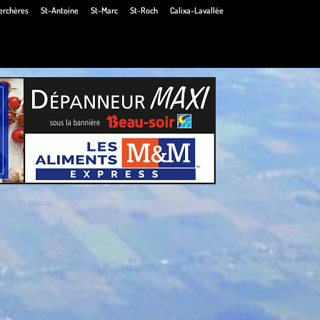
erchères
St-Antoine
St-Marc
St-Roch
Calixa-Lavallée