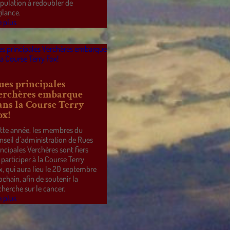
pulation à redoubler de
gilance.
e plus
ues principales
erchères embarque
ans la Course Terry
ox!
tte année, les membres du
nseil d’administration de Rues
incipales Verchères sont fiers
 participer à la Course Terry
x, qui aura lieu le 20 septembre
ochain, afin de soutenir la
cherche sur le cancer.
e plus