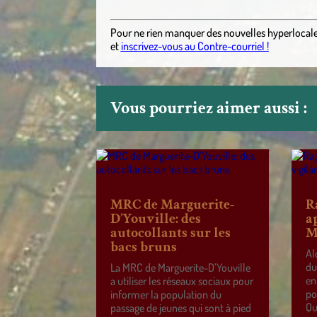
Pour ne rien manquer des nouvelles hyperlocal
et
inscrivez-vous au Contre-courriel !
Vous pourriez aimer aussi :
MRC de Marguerite-
R
D’Youville: des
a
autocollants sur les
M
bacs bruns
Al
du
La MRC de Marguerite-D’Youville
en
a utiliser les réseaux sociaux pour
po
informer la population du
Qu
passage de jeunes qui sont à pied