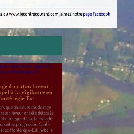
es
du
www.lecontrecourant.com
,
aimez notre
page Facebook
age du raton laveur :
ppel à la vigilance en
ontérégie-Est
ors que plusieurs cas de rage
 raton laveur ont été détectés
 Montérégie et que la maladie
ursuit sa progression, Santé
ébec Montérégie-Est invite la