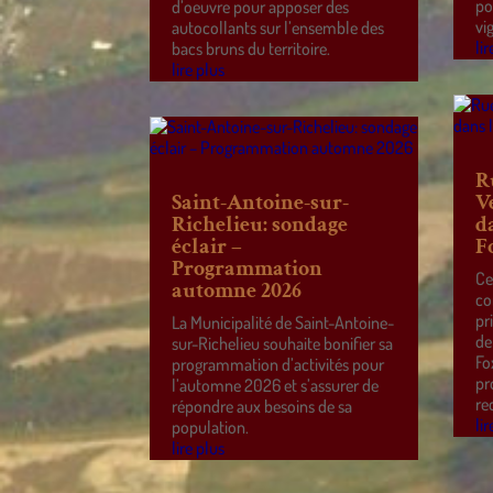
po
d’oeuvre pour apposer des
vi
autocollants sur l’ensemble des
lir
bacs bruns du territoire.
lire plus
R
Saint-Antoine-sur-
V
Richelieu: sondage
d
éclair –
F
Programmation
Ce
automne 2026
co
pr
La Municipalité de Saint-Antoine-
de
sur-Richelieu souhaite bonifier sa
Fo
programmation d’activités pour
pr
l’automne 2026 et s’assurer de
re
répondre aux besoins de sa
lir
population.
lire plus