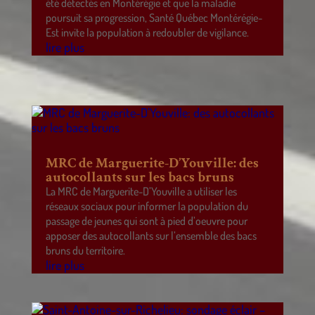
été détectés en Montérégie et que la maladie
poursuit sa progression, Santé Québec Montérégie-
Est invite la population à redoubler de vigilance.
lire plus
MRC de Marguerite-D’Youville: des
autocollants sur les bacs bruns
La MRC de Marguerite-D’Youville a utiliser les
réseaux sociaux pour informer la population du
passage de jeunes qui sont à pied d’oeuvre pour
apposer des autocollants sur l’ensemble des bacs
bruns du territoire.
lire plus